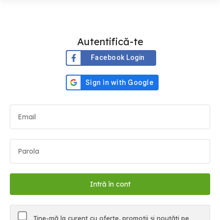
Autentifică-te
Facebook Login
Ține-mă la curent cu oferte, promoții și noutăți pe