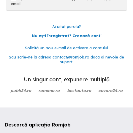
email
Ai uitat parola?
Nu ești înregistrat? Creează cont!
Solicită un nou e-mail de activare a contului
Sau scrie-ne la adresa
contact@romjob.ro
daca ai nevoie de
suport.
Un singur cont, expunere multiplă
publi24.ro
romimo.ro
bestauto.ro
cazare24.ro
Descarcă aplicația Romjob