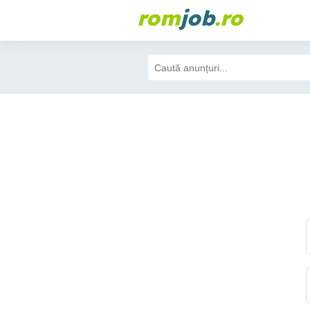
rom
job
.ro