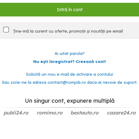
Ține-mă la curent cu oferte, promoții și noutăți pe email
Ai uitat parola?
Nu ești înregistrat? Creează cont!
Solicită un nou e-mail de activare a contului
Sau scrie-ne la adresa
contact@romjob.ro
daca ai nevoie de suport.
Un singur cont, expunere multiplă
publi24.ro
romimo.ro
bestauto.ro
cazare24.ro