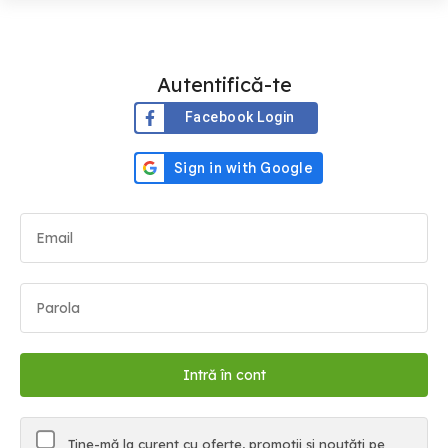
Autentifică-te
Facebook Login
Ține-mă la curent cu oferte, promoții și noutăți pe