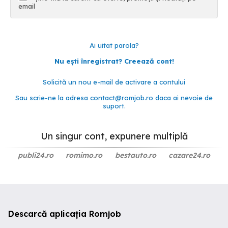
email
Ai uitat parola?
Nu ești înregistrat? Creează cont!
Solicită un nou e-mail de activare a contului
Sau scrie-ne la adresa
contact@romjob.ro
daca ai nevoie de
suport.
Un singur cont, expunere multiplă
publi24.ro
romimo.ro
bestauto.ro
cazare24.ro
Descarcă aplicația Romjob