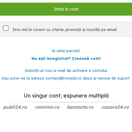
Ține-mă la curent cu oferte, promoții și noutăți pe email
Ai uitat parola?
Nu ești înregistrat? Creează cont!
Solicită un nou e-mail de activare a contului
Sau scrie-ne la adresa
contact@romjob.ro
daca ai nevoie de suport.
Un singur cont, expunere multiplă
publi24.ro
romimo.ro
bestauto.ro
cazare24.ro