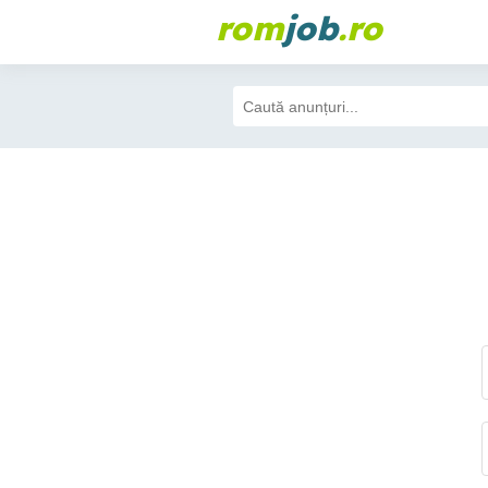
rom
job
.ro