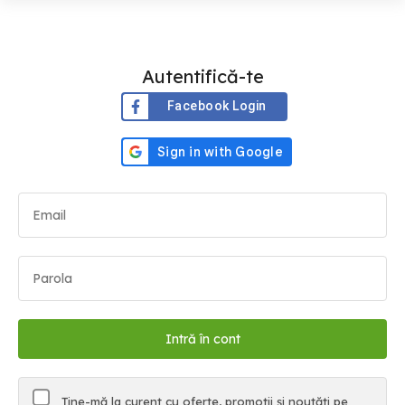
Autentifică-te
Facebook Login
Ține-mă la curent cu oferte, promoții și noutăți pe