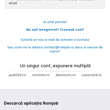
email
Ai uitat parola?
Nu ești înregistrat? Creează cont!
Solicită un nou e-mail de activare a contului
Sau scrie-ne la adresa
contact@romjob.ro
daca ai nevoie de
suport.
Un singur cont, expunere multiplă
publi24.ro
romimo.ro
bestauto.ro
cazare24.ro
Descarcă aplicația Romjob