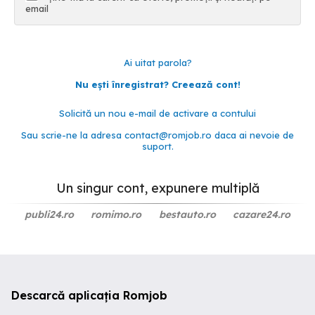
email
Ai uitat parola?
Nu ești înregistrat? Creează cont!
Solicită un nou e-mail de activare a contului
Sau scrie-ne la adresa
contact@romjob.ro
daca ai nevoie de
suport.
Un singur cont, expunere multiplă
publi24.ro
romimo.ro
bestauto.ro
cazare24.ro
Descarcă aplicația Romjob