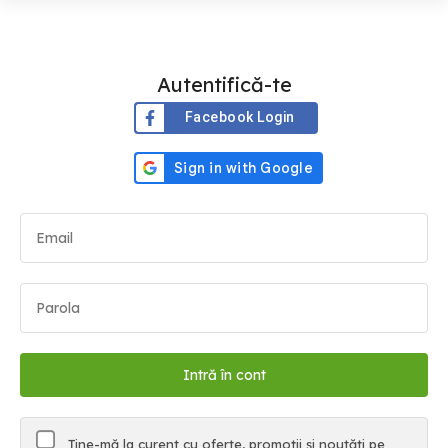
Autentifică-te
Facebook Login
Ține-mă la curent cu oferte, promoții și noutăți pe