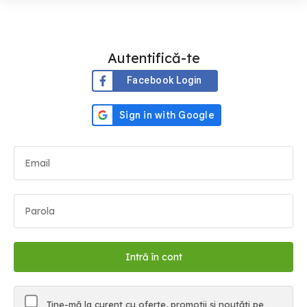
Autentifică-te
Facebook Login
Ține-mă la curent cu oferte, promoții și noutăți pe