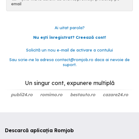
email
Ai uitat parola?
Nu ești înregistrat? Creează cont!
Solicită un nou e-mail de activare a contului
Sau scrie-ne la adresa
contact@romjob.ro
daca ai nevoie de
suport.
Un singur cont, expunere multiplă
publi24.ro
romimo.ro
bestauto.ro
cazare24.ro
Descarcă aplicația Romjob