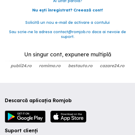
Ai uitat parola?
Nu ești înregistrat? Creează cont!
Solicită un nou e-mail de activare a contului
Sau scrie-ne la adresa
contact@romjob.ro
daca ai nevoie de
suport.
Un singur cont, expunere multiplă
publi24.ro
romimo.ro
bestauto.ro
cazare24.ro
Descarcă aplicația Romjob
Suport clienți