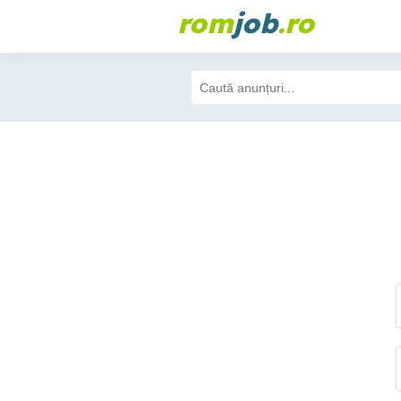
rom
job
.ro