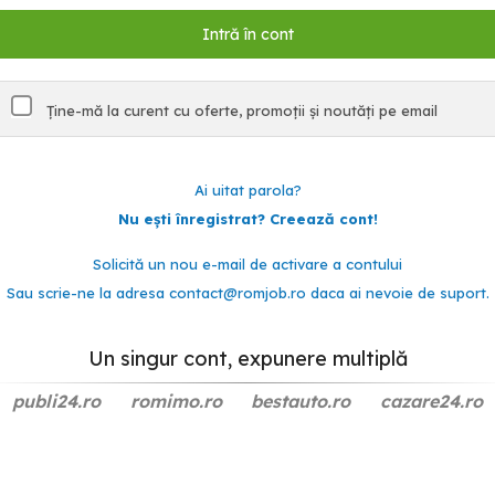
Ține-mă la curent cu oferte, promoții și noutăți pe email
Ai uitat parola?
Nu ești înregistrat? Creează cont!
Solicită un nou e-mail de activare a contului
Sau scrie-ne la adresa
contact@romjob.ro
daca ai nevoie de suport.
Un singur cont, expunere multiplă
publi24.ro
romimo.ro
bestauto.ro
cazare24.ro