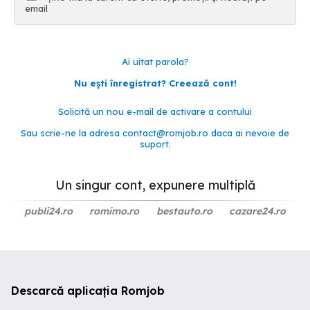
email
Ai uitat parola?
Nu ești înregistrat? Creează cont!
Solicită un nou e-mail de activare a contului
Sau scrie-ne la adresa
contact@romjob.ro
daca ai nevoie de
suport.
Un singur cont, expunere multiplă
publi24.ro
romimo.ro
bestauto.ro
cazare24.ro
Descarcă aplicația Romjob