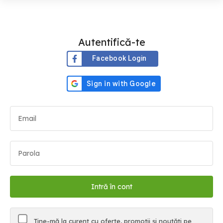
Autentifică-te
Facebook Login
Ține-mă la curent cu oferte, promoții și noutăți pe