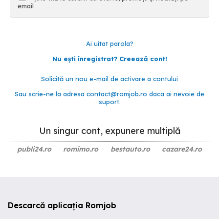
email
Ai uitat parola?
Nu ești înregistrat? Creează cont!
Solicită un nou e-mail de activare a contului
Sau scrie-ne la adresa
contact@romjob.ro
daca ai nevoie de
suport.
Un singur cont, expunere multiplă
publi24.ro
romimo.ro
bestauto.ro
cazare24.ro
Descarcă aplicația Romjob