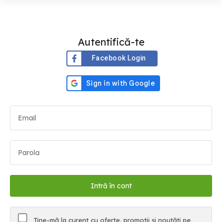
Autentifică-te
Facebook Login
Ține-mă la curent cu oferte, promoții și noutăți pe