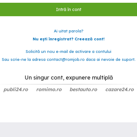
Ai uitat parola?
Nu ești înregistrat? Creează cont!
Solicită un nou e-mail de activare a contului
Sau scrie-ne la adresa
contact@romjob.ro
daca ai nevoie de suport.
Un singur cont, expunere multiplă
publi24.ro
romimo.ro
bestauto.ro
cazare24.ro