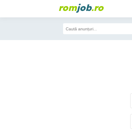
rom
job
.ro