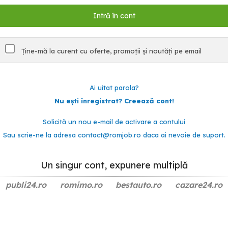
Ține-mă la curent cu oferte, promoții și noutăți pe email
Ai uitat parola?
Nu ești înregistrat? Creează cont!
Solicită un nou e-mail de activare a contului
Sau scrie-ne la adresa
contact@romjob.ro
daca ai nevoie de suport.
Un singur cont, expunere multiplă
publi24.ro
romimo.ro
bestauto.ro
cazare24.ro