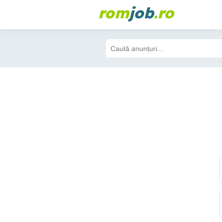
rom
job
.ro