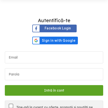
Autentifică-te
Facebook Login
Ține-mă la curent cu oferte, promoții și noutăți pe