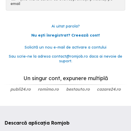
email
Ai uitat parola?
Nu ești înregistrat? Creează cont!
Solicită un nou e-mail de activare a contului
Sau scrie-ne la adresa
contact@romjob.ro
daca ai nevoie de
suport.
Un singur cont, expunere multiplă
publi24.ro
romimo.ro
bestauto.ro
cazare24.ro
Descarcă aplicația Romjob