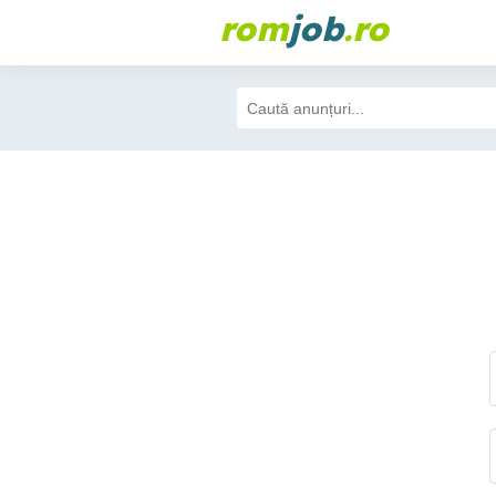
rom
job
.ro