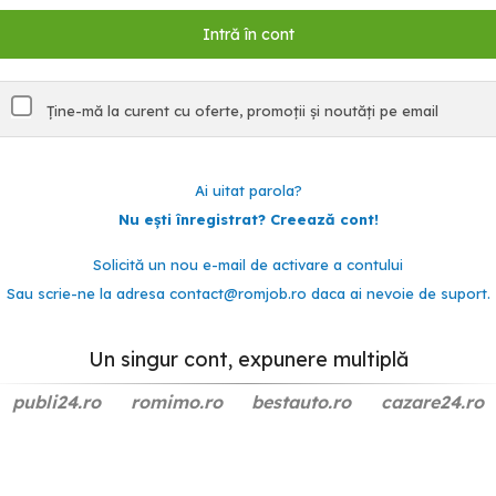
Ține-mă la curent cu oferte, promoții și noutăți pe email
Ai uitat parola?
Nu ești înregistrat? Creează cont!
Solicită un nou e-mail de activare a contului
Sau scrie-ne la adresa
contact@romjob.ro
daca ai nevoie de suport.
Un singur cont, expunere multiplă
publi24.ro
romimo.ro
bestauto.ro
cazare24.ro