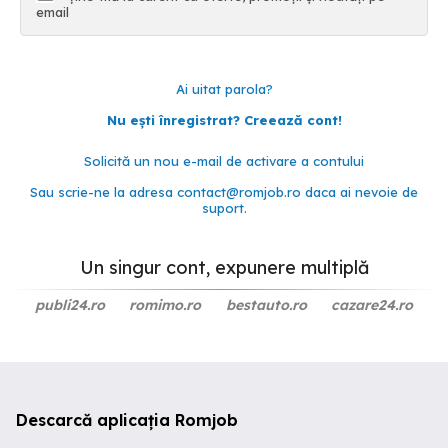
email
Ai uitat parola?
Nu ești înregistrat? Creează cont!
Solicită un nou e-mail de activare a contului
Sau scrie-ne la adresa
contact@romjob.ro
daca ai nevoie de
suport.
Un singur cont, expunere multiplă
publi24.ro
romimo.ro
bestauto.ro
cazare24.ro
Descarcă aplicația Romjob