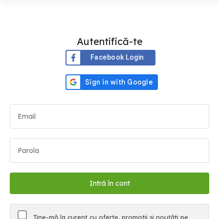
Autentifică-te
Facebook Login
Ține-mă la curent cu oferte, promoții și noutăți pe