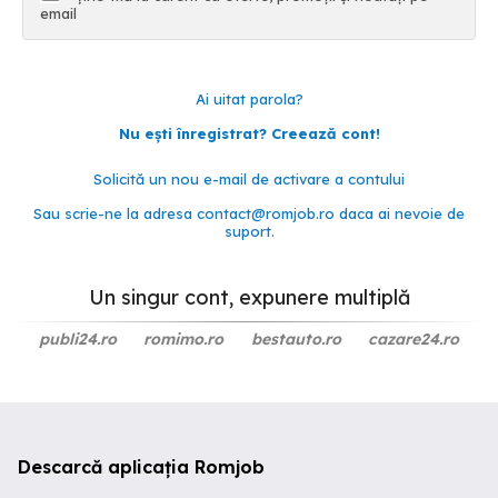
email
Ai uitat parola?
Nu ești înregistrat? Creează cont!
Solicită un nou e-mail de activare a contului
Sau scrie-ne la adresa
contact@romjob.ro
daca ai nevoie de
suport.
Un singur cont, expunere multiplă
publi24.ro
romimo.ro
bestauto.ro
cazare24.ro
Descarcă aplicația Romjob