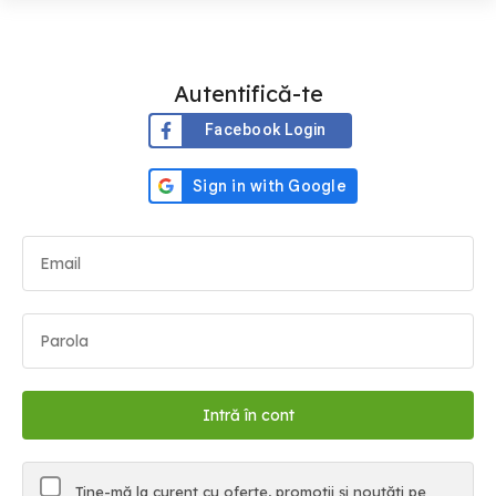
Autentifică-te
Facebook Login
Ține-mă la curent cu oferte, promoții și noutăți pe