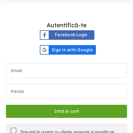
Autentifică-te
Facebook Login
Ține-mă la curent cu oferte, promoții și noutăți pe