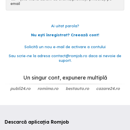
email
Ai uitat parola?
Nu ești înregistrat? Creează cont!
Solicită un nou e-mail de activare a contului
Sau scrie-ne la adresa
contact@romjob.ro
daca ai nevoie de
suport.
Un singur cont, expunere multiplă
publi24.ro
romimo.ro
bestauto.ro
cazare24.ro
Descarcă aplicația Romjob