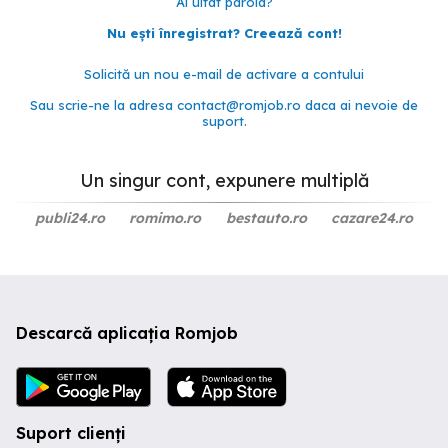
Ai uitat parola?
Nu ești înregistrat? Creează cont!
Solicită un nou e-mail de activare a contului
Sau scrie-ne la adresa
contact@romjob.ro
daca ai nevoie de
suport.
Un singur cont, expunere multiplă
publi24.ro
romimo.ro
bestauto.ro
cazare24.ro
Descarcă aplicația Romjob
Suport clienți