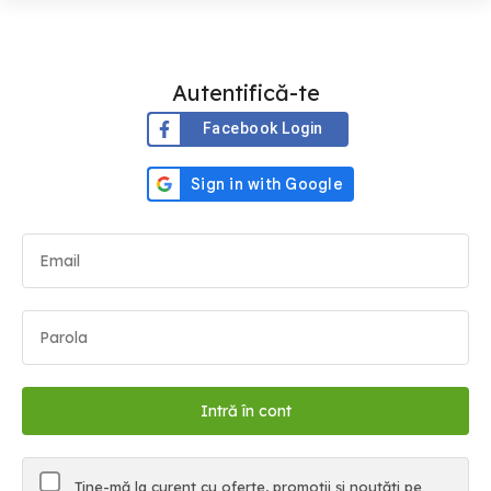
Autentifică-te
Facebook Login
Ține-mă la curent cu oferte, promoții și noutăți pe