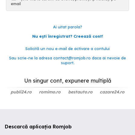
email
Ai uitat parola?
Nu ești înregistrat? Creează cont!
Solicită un nou e-mail de activare a contului
Sau scrie-ne la adresa
contact@romjob.ro
daca ai nevoie de
suport.
Un singur cont, expunere multiplă
publi24.ro
romimo.ro
bestauto.ro
cazare24.ro
Descarcă aplicația Romjob