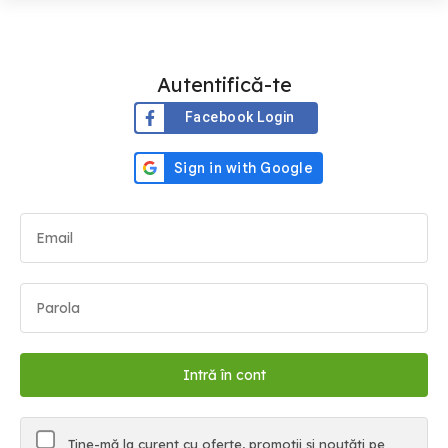
Autentifică-te
Facebook Login
Ține-mă la curent cu oferte, promoții și noutăți pe