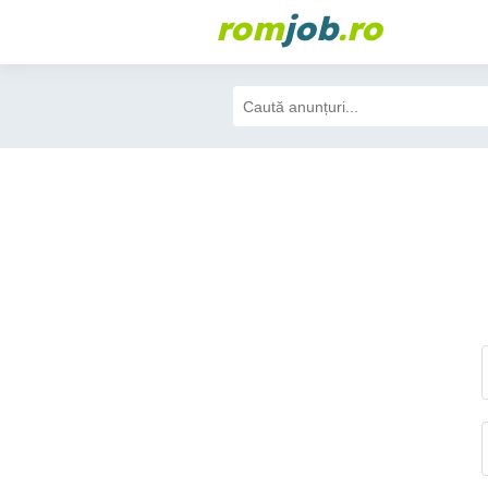
rom
job
.ro