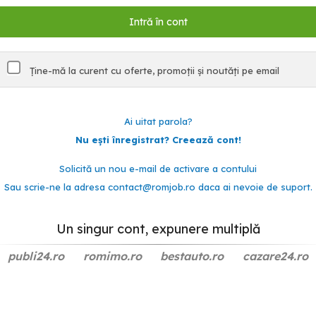
Ține-mă la curent cu oferte, promoții și noutăți pe email
Ai uitat parola?
Nu ești înregistrat? Creează cont!
Solicită un nou e-mail de activare a contului
Sau scrie-ne la adresa
contact@romjob.ro
daca ai nevoie de suport.
Un singur cont, expunere multiplă
publi24.ro
romimo.ro
bestauto.ro
cazare24.ro