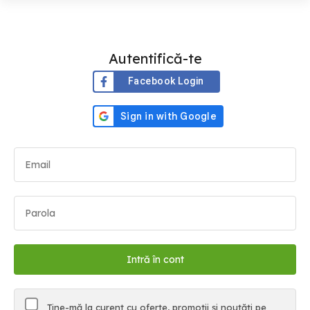
Autentifică-te
Facebook Login
Ține-mă la curent cu oferte, promoții și noutăți pe