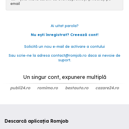
email
Ai uitat parola?
Nu ești înregistrat? Creează cont!
Solicită un nou e-mail de activare a contului
Sau scrie-ne la adresa
contact@romjob.ro
daca ai nevoie de
suport.
Un singur cont, expunere multiplă
publi24.ro
romimo.ro
bestauto.ro
cazare24.ro
Descarcă aplicația Romjob