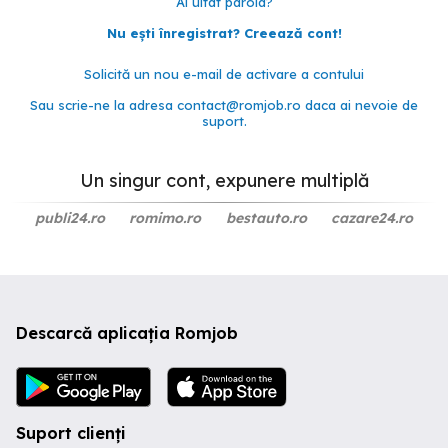
Ai uitat parola?
Nu ești înregistrat? Creează cont!
Solicită un nou e-mail de activare a contului
Sau scrie-ne la adresa
contact@romjob.ro
daca ai nevoie de
suport.
Un singur cont, expunere multiplă
publi24.ro
romimo.ro
bestauto.ro
cazare24.ro
Descarcă aplicația Romjob
Suport clienți