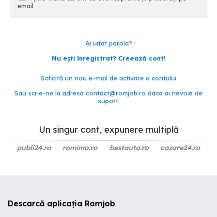
email
Ai uitat parola?
Nu ești înregistrat? Creează cont!
Solicită un nou e-mail de activare a contului
Sau scrie-ne la adresa
contact@romjob.ro
daca ai nevoie de
suport.
Un singur cont, expunere multiplă
publi24.ro
romimo.ro
bestauto.ro
cazare24.ro
Descarcă aplicația Romjob