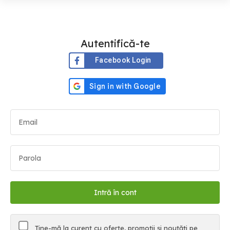
Autentifică-te
Facebook Login
Ține-mă la curent cu oferte, promoții și noutăți pe