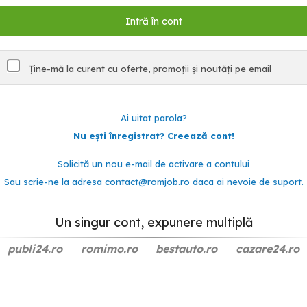
Ține-mă la curent cu oferte, promoții și noutăți pe email
Ai uitat parola?
Nu ești înregistrat? Creează cont!
Solicită un nou e-mail de activare a contului
Sau scrie-ne la adresa
contact@romjob.ro
daca ai nevoie de suport.
Un singur cont, expunere multiplă
publi24.ro
romimo.ro
bestauto.ro
cazare24.ro