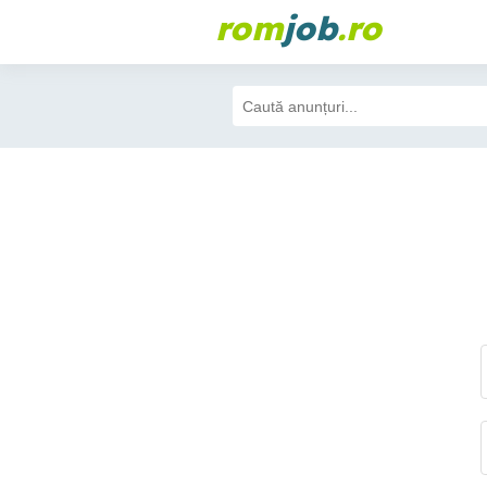
rom
job
.ro