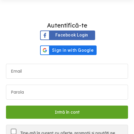
Autentifică-te
Facebook Login
Ține-mă la curent cu oferte, promoții și noutăți pe