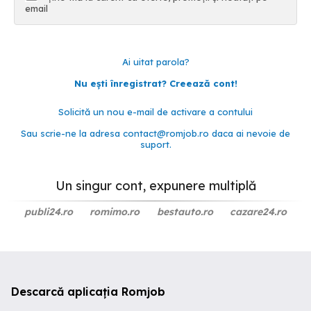
email
Ai uitat parola?
Nu ești înregistrat? Creează cont!
Solicită un nou e-mail de activare a contului
Sau scrie-ne la adresa
contact@romjob.ro
daca ai nevoie de
suport.
Un singur cont, expunere multiplă
publi24.ro
romimo.ro
bestauto.ro
cazare24.ro
Descarcă aplicația Romjob