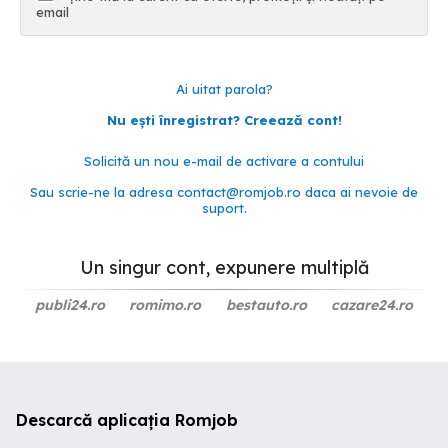
email
Ai uitat parola?
Nu ești înregistrat? Creează cont!
Solicită un nou e-mail de activare a contului
Sau scrie-ne la adresa
contact@romjob.ro
daca ai nevoie de
suport.
Un singur cont, expunere multiplă
publi24.ro
romimo.ro
bestauto.ro
cazare24.ro
Descarcă aplicația Romjob