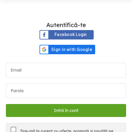
Autentifică-te
Facebook Login
Ține-mă la curent cu oferte, promoții și noutăți pe