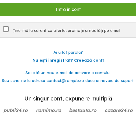
Ține-mă la curent cu oferte, promoții și noutăți pe email
Ai uitat parola?
Nu ești înregistrat? Creează cont!
Solicită un nou e-mail de activare a contului
Sau scrie-ne la adresa
contact@romjob.ro
daca ai nevoie de suport.
Un singur cont, expunere multiplă
publi24.ro
romimo.ro
bestauto.ro
cazare24.ro