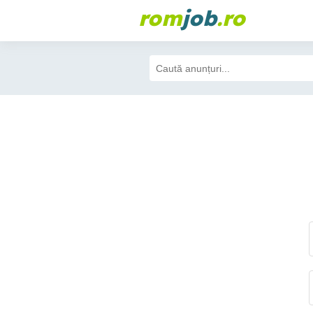
rom
job
.ro