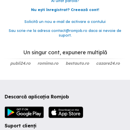
Ai uitat parola?
Nu ești înregistrat? Creează cont!
Solicită un nou e-mail de activare a contului
Sau scrie-ne la adresa
contact@romjob.ro
daca ai nevoie de
suport.
Un singur cont, expunere multiplă
publi24.ro
romimo.ro
bestauto.ro
cazare24.ro
Descarcă aplicația Romjob
Suport clienți