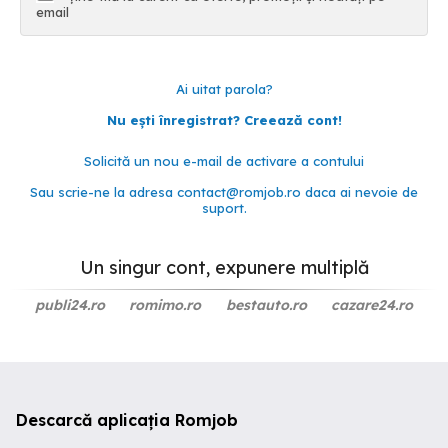
email
Ai uitat parola?
Nu ești înregistrat? Creează cont!
Solicită un nou e-mail de activare a contului
Sau scrie-ne la adresa
contact@romjob.ro
daca ai nevoie de
suport.
Un singur cont, expunere multiplă
publi24.ro
romimo.ro
bestauto.ro
cazare24.ro
Descarcă aplicația Romjob