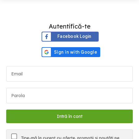
Autentifică-te
Facebook Login
Ține-mă la curent cu oferte, promoții și noutăți pe