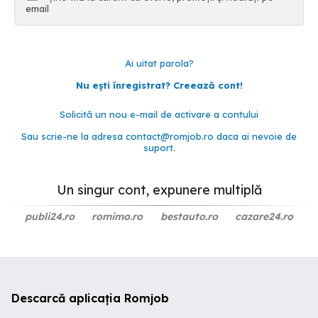
email
Ai uitat parola?
Nu ești înregistrat? Creează cont!
Solicită un nou e-mail de activare a contului
Sau scrie-ne la adresa
contact@romjob.ro
daca ai nevoie de
suport.
Un singur cont, expunere multiplă
publi24.ro
romimo.ro
bestauto.ro
cazare24.ro
Descarcă aplicația Romjob