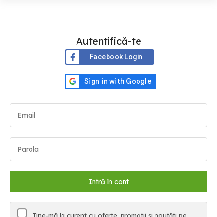
Autentifică-te
Facebook Login
Ține-mă la curent cu oferte, promoții și noutăți pe