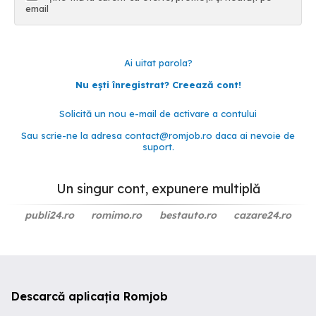
email
Ai uitat parola?
Nu ești înregistrat? Creează cont!
Solicită un nou e-mail de activare a contului
Sau scrie-ne la adresa
contact@romjob.ro
daca ai nevoie de
suport.
Un singur cont, expunere multiplă
publi24.ro
romimo.ro
bestauto.ro
cazare24.ro
Descarcă aplicația Romjob