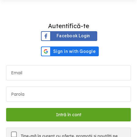
Autentifică-te
Facebook Login
Ține-mă la curent cu oferte, promoții și noutăți pe