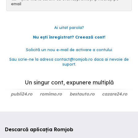
email
Ai uitat parola?
Nu ești înregistrat? Creează cont!
Solicită un nou e-mail de activare a contului
Sau scrie-ne la adresa
contact@romjob.ro
daca ai nevoie de
suport.
Un singur cont, expunere multiplă
publi24.ro
romimo.ro
bestauto.ro
cazare24.ro
Descarcă aplicația Romjob