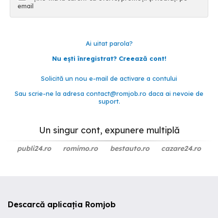
email
Ai uitat parola?
Nu ești înregistrat? Creează cont!
Solicită un nou e-mail de activare a contului
Sau scrie-ne la adresa
contact@romjob.ro
daca ai nevoie de
suport.
Un singur cont, expunere multiplă
publi24.ro
romimo.ro
bestauto.ro
cazare24.ro
Descarcă aplicația Romjob