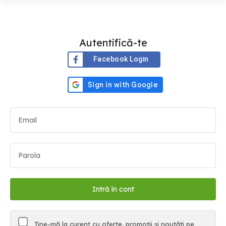
Autentifică-te
Facebook Login
Ține-mă la curent cu oferte, promoții și noutăți pe