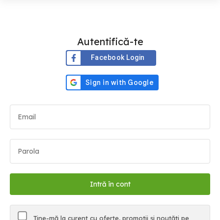
Autentifică-te
Facebook Login
Ține-mă la curent cu oferte, promoții și noutăți pe