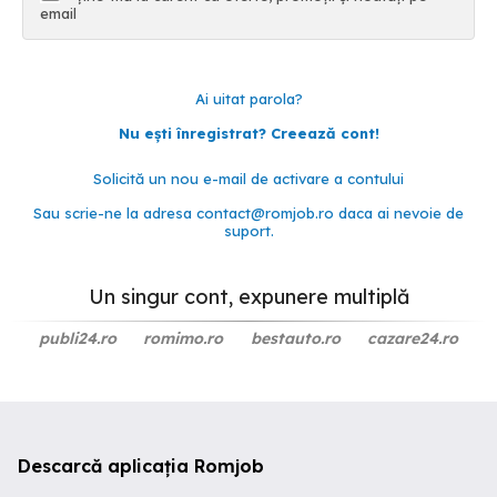
email
Ai uitat parola?
Nu ești înregistrat? Creează cont!
Solicită un nou e-mail de activare a contului
Sau scrie-ne la adresa
contact@romjob.ro
daca ai nevoie de
suport.
Un singur cont, expunere multiplă
publi24.ro
romimo.ro
bestauto.ro
cazare24.ro
Descarcă aplicația Romjob