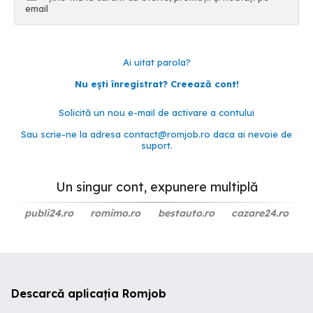
email
Ai uitat parola?
Nu ești înregistrat? Creează cont!
Solicită un nou e-mail de activare a contului
Sau scrie-ne la adresa
contact@romjob.ro
daca ai nevoie de
suport.
Un singur cont, expunere multiplă
publi24.ro
romimo.ro
bestauto.ro
cazare24.ro
Descarcă aplicația Romjob