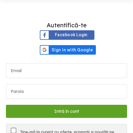
Autentifică-te
Facebook Login
Ține-mă la curent cu oferte, promoții și noutăți pe