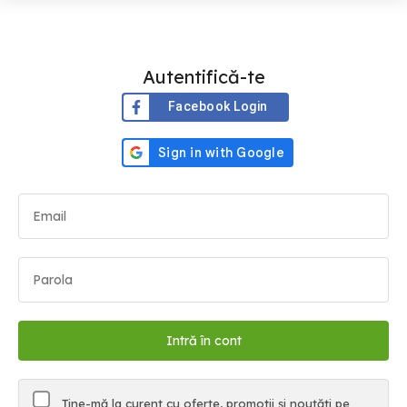
Autentifică-te
Facebook Login
Ține-mă la curent cu oferte, promoții și noutăți pe