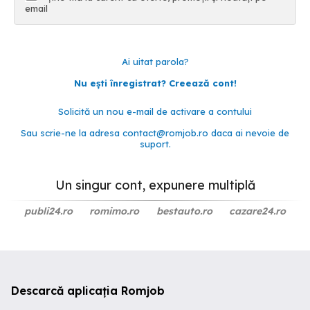
email
Ai uitat parola?
Nu ești înregistrat? Creează cont!
Solicită un nou e-mail de activare a contului
Sau scrie-ne la adresa
contact@romjob.ro
daca ai nevoie de
suport.
Un singur cont, expunere multiplă
publi24.ro
romimo.ro
bestauto.ro
cazare24.ro
Descarcă aplicația Romjob