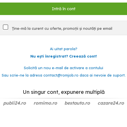
Ține-mă la curent cu oferte, promoții și noutăți pe email
Ai uitat parola?
Nu ești înregistrat? Creează cont!
Solicită un nou e-mail de activare a contului
Sau scrie-ne la adresa
contact@romjob.ro
daca ai nevoie de suport.
Un singur cont, expunere multiplă
publi24.ro
romimo.ro
bestauto.ro
cazare24.ro