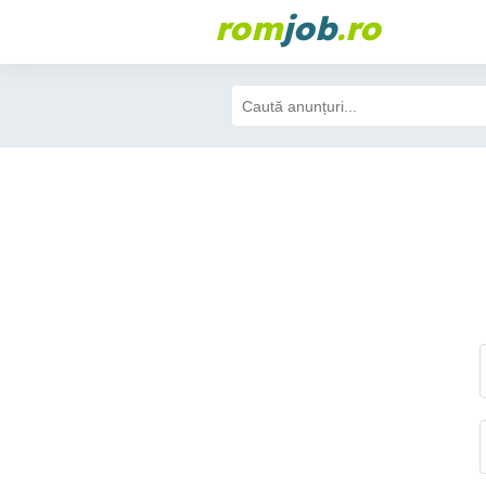
rom
job
.ro