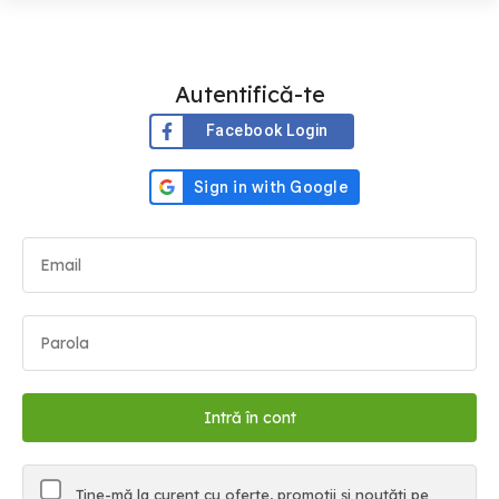
Autentifică-te
Facebook Login
Ține-mă la curent cu oferte, promoții și noutăți pe