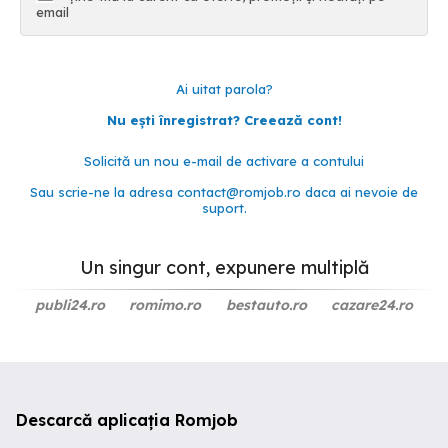
email
Ai uitat parola?
Nu ești înregistrat? Creează cont!
Solicită un nou e-mail de activare a contului
Sau scrie-ne la adresa
contact@romjob.ro
daca ai nevoie de
suport.
Un singur cont, expunere multiplă
publi24.ro
romimo.ro
bestauto.ro
cazare24.ro
Descarcă aplicația Romjob