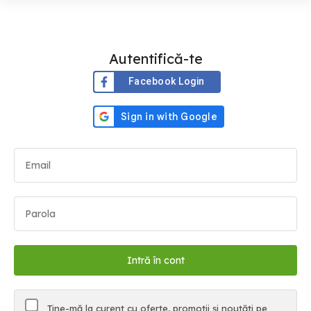
Autentifică-te
Facebook Login
Ține-mă la curent cu oferte, promoții și noutăți pe