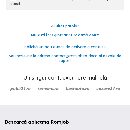
email
Ai uitat parola?
Nu ești înregistrat? Creează cont!
Solicită un nou e-mail de activare a contului
Sau scrie-ne la adresa
contact@romjob.ro
daca ai nevoie de
suport.
Un singur cont, expunere multiplă
publi24.ro
romimo.ro
bestauto.ro
cazare24.ro
Descarcă aplicația Romjob