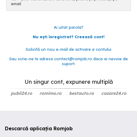
email
Ai uitat parola?
Nu ești înregistrat? Creează cont!
Solicită un nou e-mail de activare a contului
Sau scrie-ne la adresa
contact@romjob.ro
daca ai nevoie de
suport.
Un singur cont, expunere multiplă
publi24.ro
romimo.ro
bestauto.ro
cazare24.ro
Descarcă aplicația Romjob