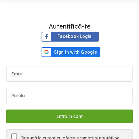
Autentifică-te
Facebook Login
Ține-mă la curent cu oferte, promoții și noutăți pe