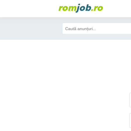
rom
job
.ro