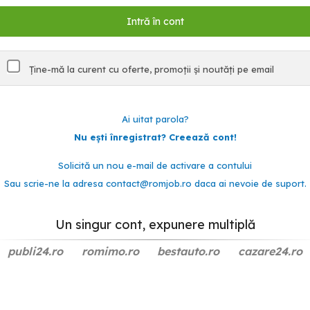
Ține-mă la curent cu oferte, promoții și noutăți pe email
Ai uitat parola?
Nu ești înregistrat? Creează cont!
Solicită un nou e-mail de activare a contului
Sau scrie-ne la adresa
contact@romjob.ro
daca ai nevoie de suport.
Un singur cont, expunere multiplă
publi24.ro
romimo.ro
bestauto.ro
cazare24.ro