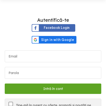
Autentifică-te
Facebook Login
Ține-mă la curent cu oferte, promoții și noutăți pe