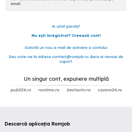
email
Ai uitat parola?
Nu ești înregistrat? Creează cont!
Solicită un nou e-mail de activare a contului
Sau scrie-ne la adresa
contact@romjob.ro
daca ai nevoie de
suport.
Un singur cont, expunere multiplă
publi24.ro
romimo.ro
bestauto.ro
cazare24.ro
Descarcă aplicația Romjob