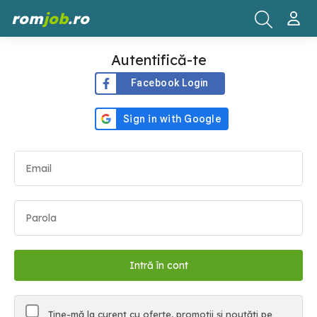
rom
job
.ro
Autentifică-te
Facebook Login
Ține-mă la curent cu oferte, promoții și noutăți pe