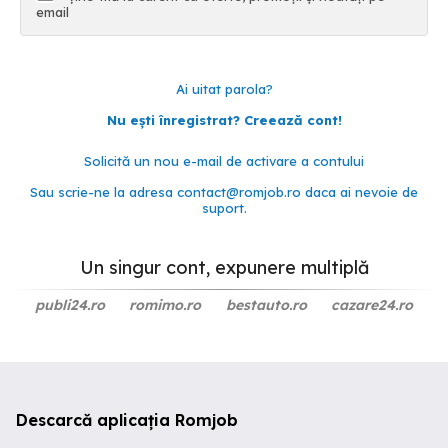
email
Ai uitat parola?
Nu ești înregistrat? Creează cont!
Solicită un nou e-mail de activare a contului
Sau scrie-ne la adresa
contact@romjob.ro
daca ai nevoie de
suport.
Un singur cont, expunere multiplă
publi24.ro
romimo.ro
bestauto.ro
cazare24.ro
Descarcă aplicația Romjob