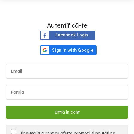
Autentifică-te
Facebook Login
Ține-mă la curent cu oferte, promoții și noutăți pe