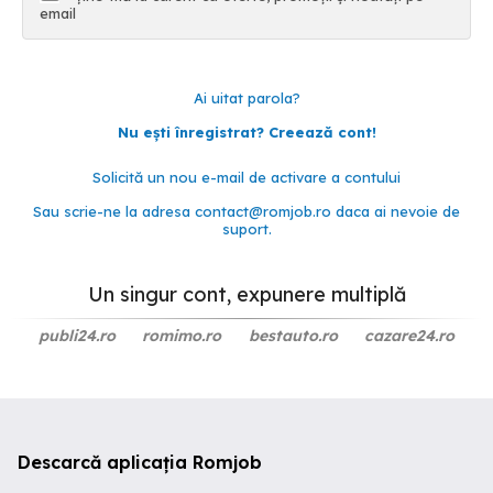
email
Ai uitat parola?
Nu ești înregistrat? Creează cont!
Solicită un nou e-mail de activare a contului
Sau scrie-ne la adresa
contact@romjob.ro
daca ai nevoie de
suport.
Un singur cont, expunere multiplă
publi24.ro
romimo.ro
bestauto.ro
cazare24.ro
Descarcă aplicația Romjob