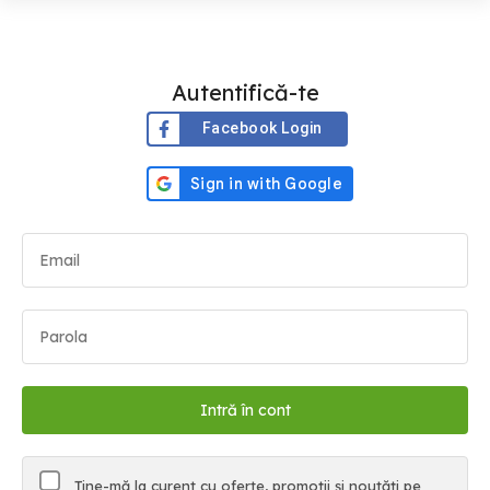
Autentifică-te
Facebook Login
Ține-mă la curent cu oferte, promoții și noutăți pe