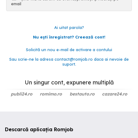
email
Ai uitat parola?
Nu ești înregistrat? Creează cont!
Solicită un nou e-mail de activare a contului
Sau scrie-ne la adresa
contact@romjob.ro
daca ai nevoie de
suport.
Un singur cont, expunere multiplă
publi24.ro
romimo.ro
bestauto.ro
cazare24.ro
Descarcă aplicația Romjob