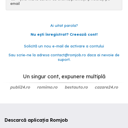
email
Ai uitat parola?
Nu ești înregistrat? Creează cont!
Solicită un nou e-mail de activare a contului
Sau scrie-ne la adresa
contact@romjob.ro
daca ai nevoie de
suport.
Un singur cont, expunere multiplă
publi24.ro
romimo.ro
bestauto.ro
cazare24.ro
Descarcă aplicația Romjob