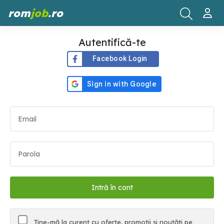
rom
job
.ro
Autentifică-te
Facebook Login
Ține-mă la curent cu oferte, promoții și noutăți pe