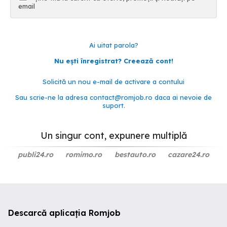
email
Ai uitat parola?
Nu ești înregistrat? Creează cont!
Solicită un nou e-mail de activare a contului
Sau scrie-ne la adresa
contact@romjob.ro
daca ai nevoie de
suport.
Un singur cont, expunere multiplă
publi24.ro
romimo.ro
bestauto.ro
cazare24.ro
Descarcă aplicația Romjob