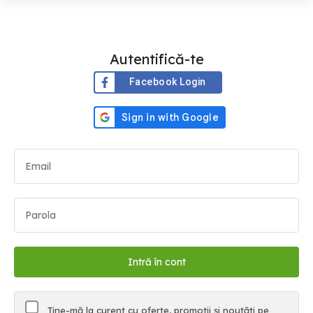
Autentifică-te
Facebook Login
Ține-mă la curent cu oferte, promoții și noutăți pe