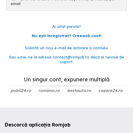
email
Ai uitat parola?
Nu ești înregistrat? Creează cont!
Solicită un nou e-mail de activare a contului
Sau scrie-ne la adresa
contact@romjob.ro
daca ai nevoie de
suport.
Un singur cont, expunere multiplă
publi24.ro
romimo.ro
bestauto.ro
cazare24.ro
Descarcă aplicația Romjob